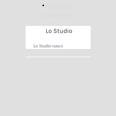
Lo Studio
Consulenza
giuslavoristica
Lo Studio
Lo Studio nasce