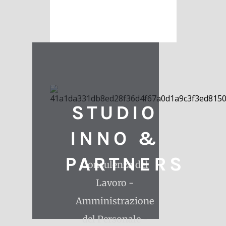
STUDIO
INNO &
PARTNERS
Consulenza del
Lavoro -
Amministrazione
del Personale -